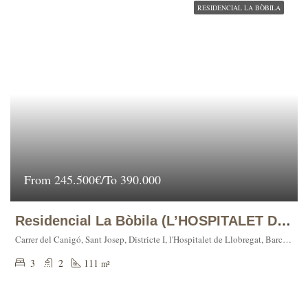
RESIDENCIAL LA BÒBILA
From
245.500€/To 390.000
Residencial La Bòbila (L’HOSPITALET DE LLOBREGAT)
Carrer del Canigó, Sant Josep, Districte I, l'Hospitalet de Llobregat, Barcelonès, Barcelona, Catalunya, 08991, España
3
2
111
m²