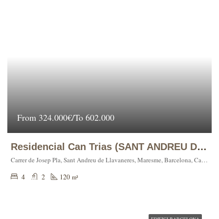
From
324.000€/To 602.000
Residencial Can Trias (SANT ANDREU DE LLAVANERES)
Carrer de Josep Pla, Sant Andreu de Llavaneres, Maresme, Barcelona, Catalunya, 08392, España
4
2
120
m²