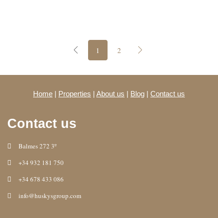
1
2
Home
|
Properties
|
About us
|
Blog
|
Contact us
Contact us
Balmes 272 3º
+34 932 181 750
+34 678 433 086
info@huskysgroup.com