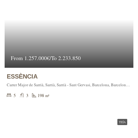
From
1.257.000€/To 2.233.850
ESSÈNCIA
Carrer Major de Sarrià, Sarrià, Sarrià - Sant Gervasi, Barcelona, Barcelonès, Barcelona, Catalunya, 08001, España
5
3
198
m²
TEÍA