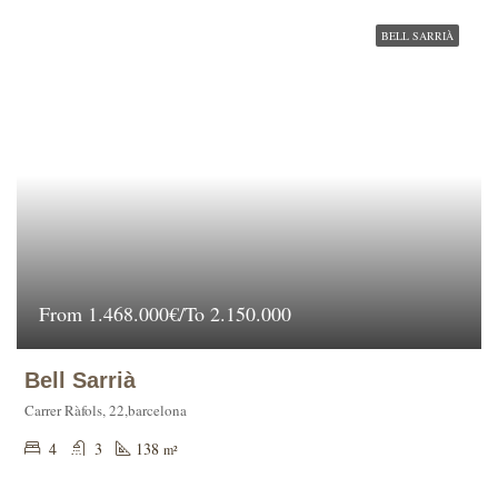
BELL SARRIÀ
From
1.468.000€/To 2.150.000
Bell Sarrià
Carrer Ràfols, 22,barcelona
4
3
138
m²