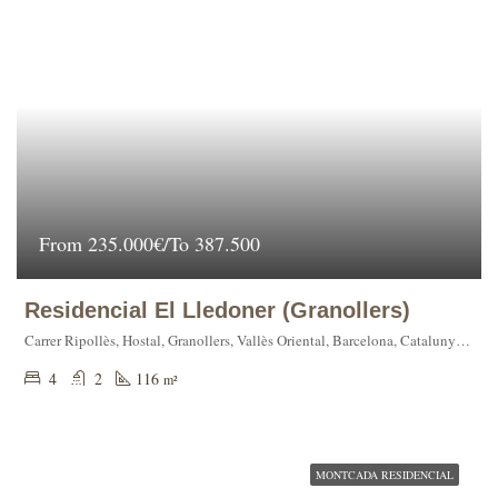
From
235.000€/To 387.500
Residencial El Lledoner (Granollers)
Carrer Ripollès, Hostal, Granollers, Vallès Oriental, Barcelona, Catalunya, 08420, España
4
2
116
m²
MONTCADA RESIDENCIAL