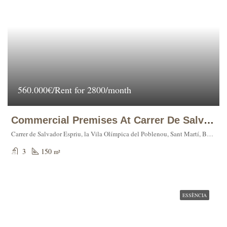
560.000€/Rent for 2800/month
Commercial Premises At Carrer De Salvador Espriu, 95 (Vila Olímpica)
Carrer de Salvador Espriu, la Vila Olímpica del Poblenou, Sant Martí, Barcelona, Barcelonès, Barcelona, Catalunya, 08005, España
3
150
m²
ESSÈNCIA