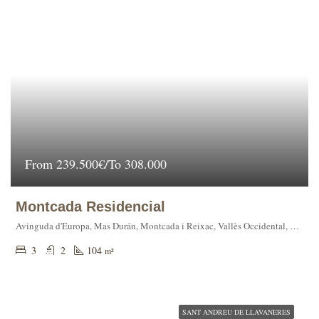
From
239.500€/To 308.000
Montcada Residencial
Avinguda d'Europa, Mas Durán, Montcada i Reixac, Vallès Occidental, Barcelona, Catalunya, 08110, España
3
2
104
m²
SANT ANDREU DE LLAVANERES