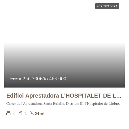
APRESTADORA
From
256.500€/to 463.000
Edifici Aprestadora L’HOSPITALET DE LLOBREGAT
Carrer de l'Aprestadora, Santa Eulàlia, Districte III, l'Hospitalet de Llobregat, Barcelonès, Barcelona, 08902, España
3
2
84
m²