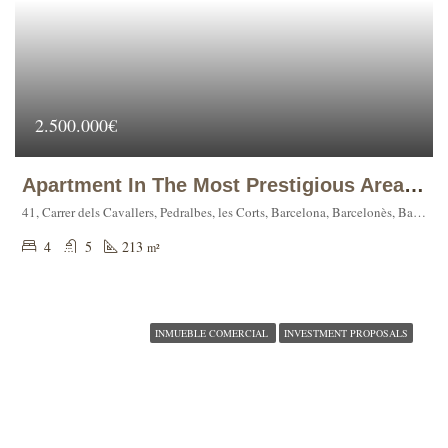
2.500.000€
Apartment In The Most Prestigious Area Of Barcelona – Pedralbes.
41, Carrer dels Cavallers, Pedralbes, les Corts, Barcelona, Barcelonès, Barcelona, Catalonia, 08034, Spain
4
5
213
m²
INMUEBLE COMERCIAL
INVESTMENT PROPOSALS