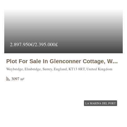
2.897.950€/2.395.000£
Plot For Sale In Glenconner Cottage, Warreners Lane, Weybridge.
Weybridge, Elmbridge, Surrey, England, KT13 8RT, United Kingdom
3097
m²
LA MARINA DEL PORT