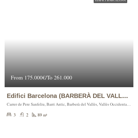
EDIFICI BARCELONA
From
175.000€/To 261.000
Edifici Barcelona (BARBERÀ DEL VALLÈS)
Carrer de Pere Sanfeliu, Barri Antic, Barberà del Vallès, Vallès Occidental, Barcelona, Catalunya, 08210, España
3
2
89
m²