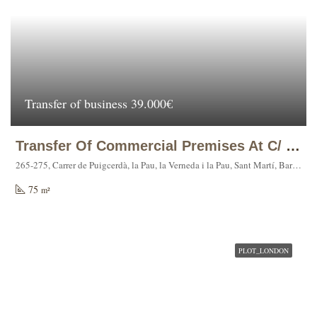
Transfer of business
39.000€
Transfer Of Commercial Premises At C/ PUIGCERDA 265.
265-275, Carrer de Puigcerdà, la Pau, la Verneda i la Pau, Sant Martí, Barcelona, Barcelonès, Barcelona, Catalunya, 08001, España
75
m²
PLOT_LONDON