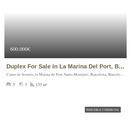
600.000€
Duplex For Sale In La Marina Del Port, Barcelona
Carrer de Soweto, la Marina de Port, Sants-Montjuïc, Barcelona, Barcelonès, Barcelona, Catalunya, 08001, España
3
3
133
m²
INMUEBLE COMERCIAL