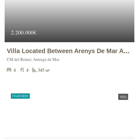
2.200.000€
Villa Located Between Arenys De Mar And Caldes D’Estrac
CM del Remei, Arrenge de Mar
4
4
345
m²
FEATURED
TEÍA