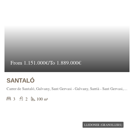
From
1.151.000€/To 1.889.000€
SANTALÓ
Carrer de Santaló, Galvany, Sant Gervasi - Galvany, Sarrià - Sant Gervasi, Barcelona, Barcelonès, Barcelona, Catalunya, 08001, España
3
2
100
m²
LLEDONER (GRANOLLERS)