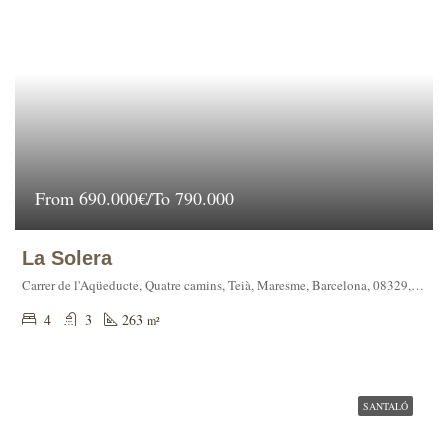
From
690.000€/To 790.000
La Solera
Carrer de l'Aqüeducte, Quatre camins, Teià, Maresme, Barcelona, 08329, España
4
3
263
m²
SANTALÓ