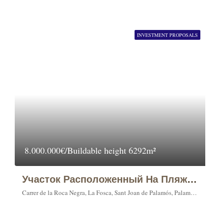
INVESTMENT PROPOSALS
8.000.000€/Buildable height 6292m²
Участок Расположенный На Пляже Ла Фоска (La Fosca), В Городе Паламос (Palamós).
Carrer de la Roca Negra, La Fosca, Sant Joan de Palamós, Palamós, Lower Empordà, Girona, Catalonia, 17230, Spain