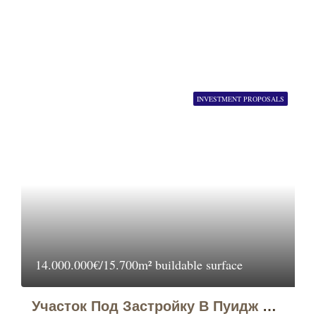
INVESTMENT PROPOSALS
14.000.000€/15.700m² buildable surface
Участок Под Застройку В Пуидж Агилас (Puig Àguiles), Жирона (Girona)