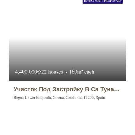
INVESTMENT PROPOSALS
4.400.000€/22 houses ~ 160m² each
Участок Под Застройку В Са Туна (Sa Tuna), Бегур (Begur)
Begur, Lower Empordà, Girona, Catalonia, 17255, Spain