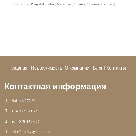
Carrer del Puig d'Àguiles, Montjuïc, Girona, Gironès, Girona, Catalonia, 17007, Spain
Главная
|
Недвижимость
|
О компании
|
Блог
|
Контакты
Контактная информация
Balmes 272 3º
+34 932 181 750
+34 678 433 086
info@huskysgroup.com