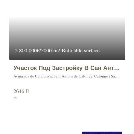
2.800.000€/5000 m2 Buildable surface
Участок Под Застройку В Сан Антонио Де Калонже (Sant Antoni De Calonge)
Avinguda de Catalunya, Sant Antoni de Calonge, Calonge i Sant Antoni, Lower Empordà, Girona, Catalonia, 17251, Spain
2646
m²