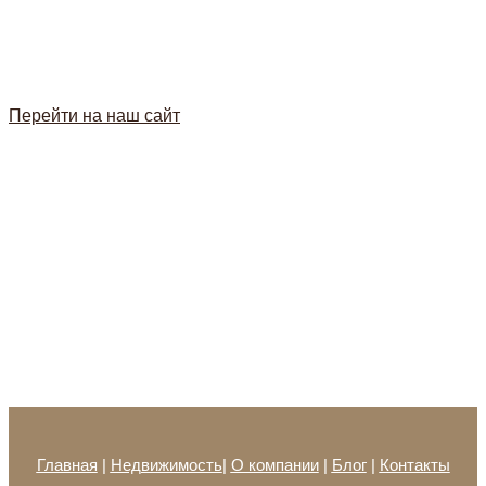
Мы поможем Вам оформить ВНЖ максимально быстро и
легко!
Перейти на наш сайт
Главная
|
Недвижимость
|
О компании
|
Блог
|
Контакты