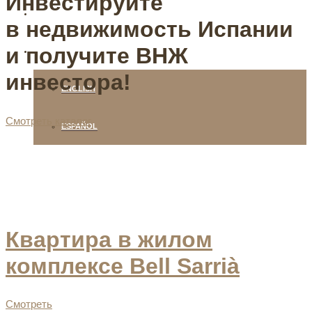
Инвестируйте
+34 678 433 086 / +34 932 181 750
в недвижимость Испании
и получите ВНЖ
РУССКИЙ
инвестора!
ENGLISH
Смотреть каталог
ESPAÑOL
Квартира в жилом
комплексе Bell Sarrià
Смотреть