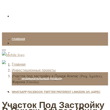
ГЛАВНАЯ
НЕДВИЖИМОСТЬ
Главная
НАШИ УСЛУГИ
Инвестиционные проекты
Участок под застройку в Пуидж Агилас (Puig Àguiles),
ИНДИВИДУАЛЬНЫЙ ПОДБОР
Жирона (Girona)
WHATSAPP
FACEBOOK
TWITTER
PINTEREST
LINKEDIN
ЭЛ. АДРЕС
О КОМПАНИИ
Участок Под Застройку
БЛОГ