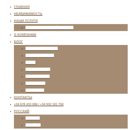
ГЛАВНАЯ
НЕДВИЖИМОСТЬ
НАШИ УСЛУГИ
ИНДИВИДУАЛЬНЫЙ ПОДБОР
О КОМПАНИИ
БЛОГ
ЖИЗНЬ В ИСПАНИИ
НЕДВИЖИМОСТЬ
ВИЗЫ
ОБРАЗОВАНИЕ
РАЗВЛЕЧЕНИЯ
ТРАНСПОРТ
МЕДИЦИНА
КОНТАКТЫ
+34 678 433 086 / +34 932 181 750
РУССКИЙ
ENGLISH
ESPAÑOL