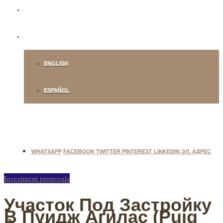
+34 678 433 086 / +34 932 181 750
РУССКИЙ
ENGLISH
ESPAÑOL
WHATSAPP
FACEBOOK
TWITTER
PINTEREST
LINKEDIN
ЭЛ. АДРЕС
Investment proposals
Участок Под Застройку
В Пуидж Агилас (Puig