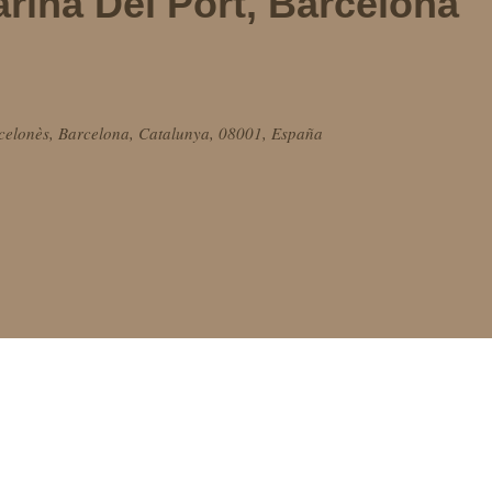
rina Del Port, Barcelona
rcelonès, Barcelona, Catalunya, 08001, España