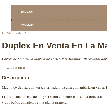
ENGLISH
WHATSAPP
FACEBOOK
TWITTER
PINTEREST
LINKEDIN
CORREO ELEC
РУССКИЙ
La Marina del Port
Duplex En Venta En La Ma
Carrer de Soweto, la Marina de Port, Sants-Montjuïc, Barcelona, Ba
600.000€
Descripción
Magnífico dúplex con terraza privada y piscina comunitaria en venta. E
La propiedad consta de un gran salón comedor con salida directa a la b
y dos baños completos en la planta primera.