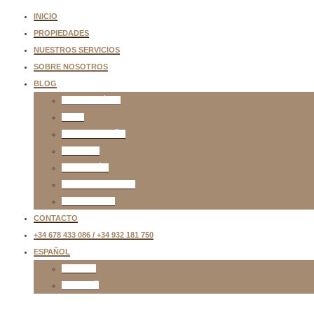
INICIO
PROPIEDADES
NUESTROS SERVICIOS
SOBRE NOSOTROS
BLOG
BIENES RAÍCES
VISAS
VIDA EN ESPAÑA
MEDICINA
EDUCACIÓN
ENTRETENIMIENTO
TRANSPORTE
CONTACTO
+34 678 433 086 / +34 932 181 750
ESPAÑOL
ENGLISH
РУССКИЙ