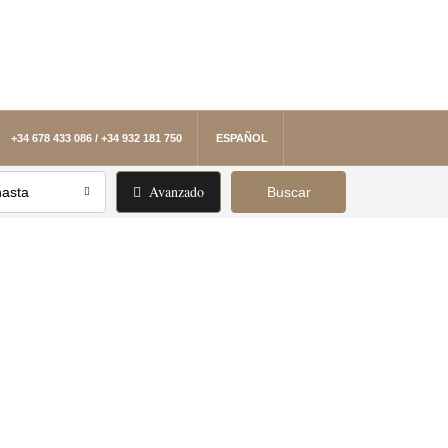
+34 678 433 086 / +34 932 181 750
ESPAÑOL
Avanzado
hasta
Buscar