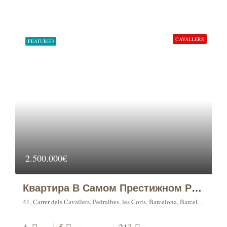
CAVALLERS
FEATURED
2.500.000€
Квартира В Самом Престижном Районе Барселоны – Педральбес
41, Carrer dels Cavallers, Pedralbes, les Corts, Barcelona, Barcelonès, Barcelona, Catalonia, 08034, Spain