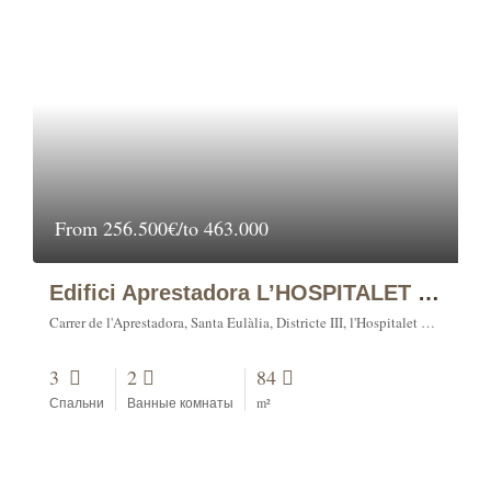
From
256.500€/to 463.000
Edifici Aprestadora L’HOSPITALET DE LLOBREGAT
Carrer de l'Aprestadora, Santa Eulàlia, Districte III, l'Hospitalet de Llobregat, Barcelonès, Barcelona, 08902, España
3
2
84
Спальни
Ванные комнаты
m²