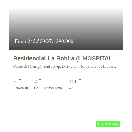
From
245.500€/To 390.000
Residencial La Bòbila (L’HOSPITALET DE LLOBREGAT)
Carrer del Canigó, Sant Josep, Districte I, l'Hospitalet de Llobregat, Barcelonès, Barcelona, Catalunya, 08991, España
3
2
111
Спальни
Ванные комнаты
m²
APRESTADORA