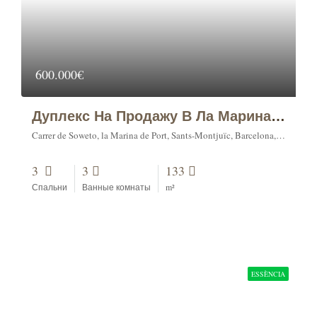
600.000€
Дуплекс На Продажу В Ла Марина Дель Порт, Барселона
Carrer de Soweto, la Marina de Port, Sants-Montjuïc, Barcelona, Barcelonès, Barcelona, Catalunya, 08001, España
3
3
133
Спальни
Ванные комнаты
m²
ESSÈNCIA