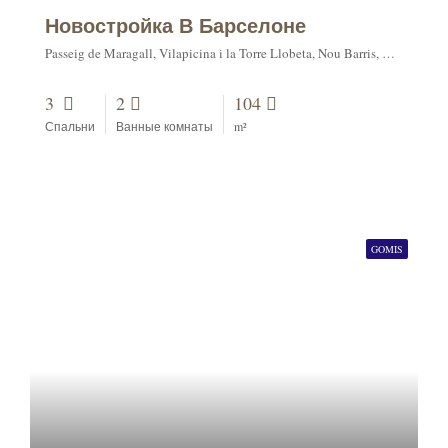
Новостройка В Барселоне
Passeig de Maragall, Vilapicina i la Torre Llobeta, Nou Barris, Barcelona, Barcelonès, Barcelona, Catalonia, 08001, Spain
3
2
104
Спальни
Ванные комнаты
m²
GOMIS