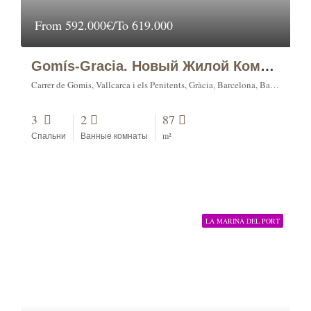
From
592.000€/To 619.000
Gomís-Gracia. Новый Жилой Комплекс.
Carrer de Gomis, Vallcarca i els Penitents, Gràcia, Barcelona, Barcelonès, Barcelona, Catalonia, 08001, Spain
3
2
87
Спальни
Ванные комнаты
m²
LA MARINA DEL PORT