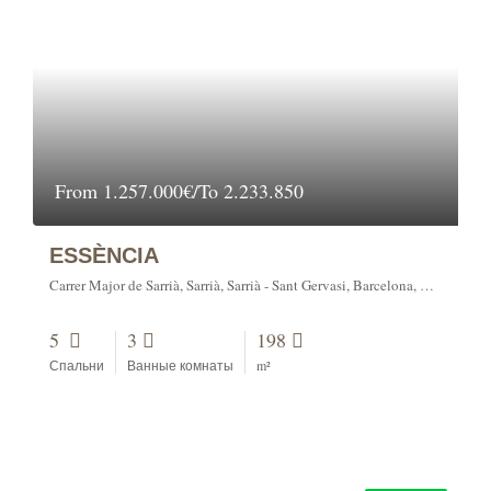
From
1.257.000€/To 2.233.850
ESSÈNCIA
Carrer Major de Sarrià, Sarrià, Sarrià - Sant Gervasi, Barcelona, Barcelonès, Barcelona, Catalunya, 08001, España
5
3
198
Спальни
Ванные комнаты
m²