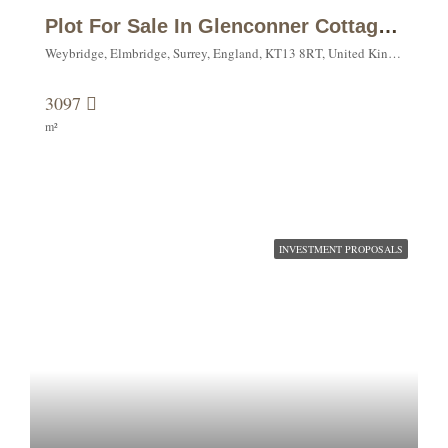
Plot For Sale In Glenconner Cottage, Warreners Lane, Weybridge.
Weybridge, Elmbridge, Surrey, England, KT13 8RT, United Kingdom
3097
m²
INVESTMENT PROPOSALS