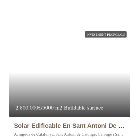
INVESTMENT PROPOSALS
2.800.000€/5000 m2 Buildable surface
Solar Edificable En Sant Antoni De Calonge
Avinguda de Catalunya, Sant Antoni de Calonge, Calonge i Sant Antoni, Lower Empordà, Girona, Catalonia, 17251, Spain