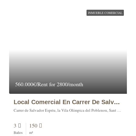
INMUEBLE COMERCIAL
560.000€/Rent for 2800/month
Local Comercial En Carrer De Salvador Espriu, 95
Carrer de Salvador Espriu, la Vila Olímpica del Poblenou, Sant Martí, Barcelona, Barcelonès, Barcelona, Catalunya, 08005, España
3
150
Baños
m²