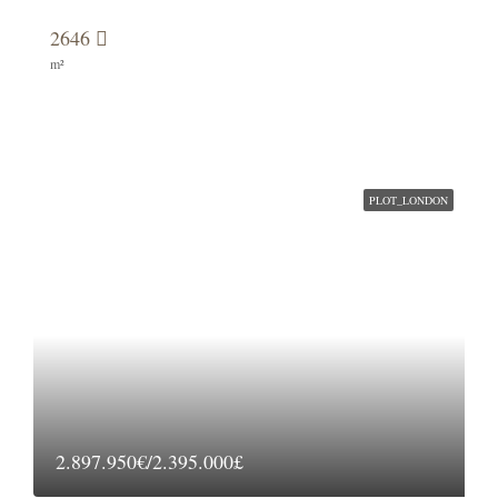
2646
m²
PLOT_LONDON
2.897.950€/2.395.000£