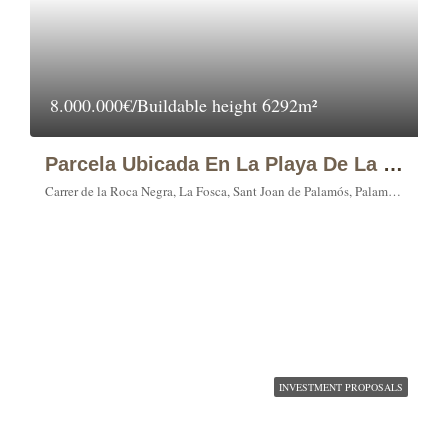
8.000.000€/Buildable height 6292m²
Parcela Ubicada En La Playa De La Fosca, En Palamós.
Carrer de la Roca Negra, La Fosca, Sant Joan de Palamós, Palamós, Lower Empordà, Girona, Catalonia, 17230, Spain
INVESTMENT PROPOSALS