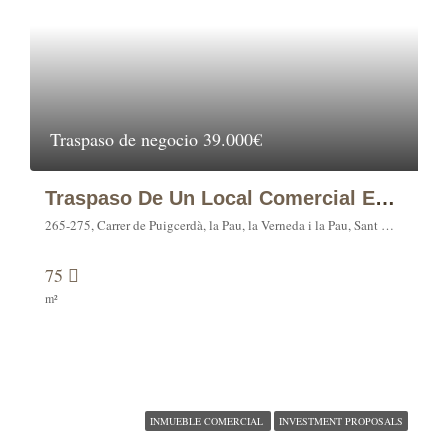
Traspaso de negocio
39.000€
Traspaso De Un Local Comercial En C/ PUIGCERDA 265
265-275, Carrer de Puigcerdà, la Pau, la Verneda i la Pau, Sant Martí, Barcelona, Barcelonès, Barcelona, Catalunya, 08001, España
75
m²
INMUEBLE COMERCIAL
INVESTMENT PROPOSALS