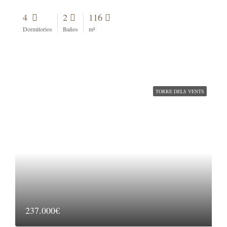
4
2
116
Dormitorios
Baños
m²
TORRE DELS VENTS
237.000€