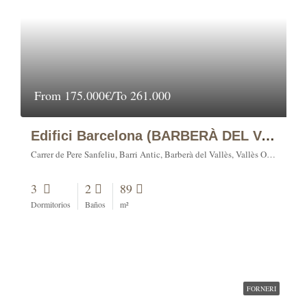
From
175.000€/To 261.000
Edifici Barcelona (BARBERÀ DEL VALLÈS)
Carrer de Pere Sanfeliu, Barri Antic, Barberà del Vallès, Vallès Occidental, Barcelona, Catalunya, 08210, España
3
2
89
Dormitorios
Baños
m²
FORNERI