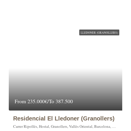
LLEDONER (GRANOLLERS)
From
235.000€/To 387.500
Residencial El Lledoner (Granollers)
Carrer Ripollès, Hostal, Granollers, Vallès Oriental, Barcelona, Catalunya, 08420, España