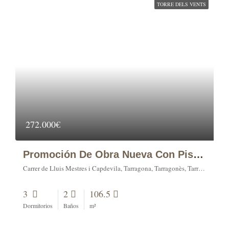
TORRE DELS VENTS
272.000€
Promoción De Obra Nueva Con Piscina En Una Zona Moderna De Tarragona (tipo)
Carrer de Lluis Mestres i Capdevila, Tarragona, Tarragonès, Tarragona, Catalonia, 43001, Spain
3
2
106.5
Dormitorios
Baños
m²