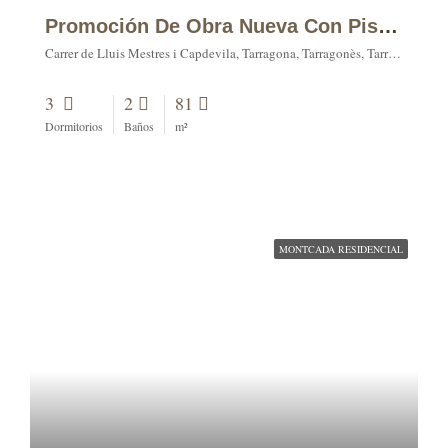
Promoción De Obra Nueva Con Piscina En Una Zona Moderna De Tarragona (tipo C)
Carrer de Lluis Mestres i Capdevila, Tarragona, Tarragonès, Tarragona, Catalonia, 43001, Spain
3
2
81
Dormitorios
Baños
m²
MONTCADA RESIDENCIAL