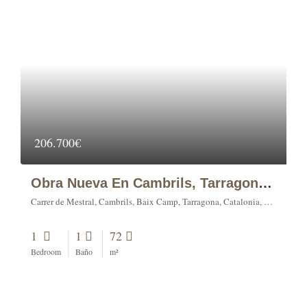
206.700€
Obra Nueva En Cambrils, Tarragona (1 Dormitorio).
Carrer de Mestral, Cambrils, Baix Camp, Tarragona, Catalonia, 43850, Spain
1
1
72
Bedroom
Baño
m²