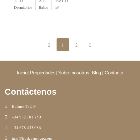
2
2
100
Dormitorios
Baños
m²
1
2
Inicio
|
Propiedades
|
Sobre nosotros
|
Blog
|
Contacto
Contáctenos
Balmes 272 3º
+34 932 181 750
+34 678 433 086
info@huskysgroup.com