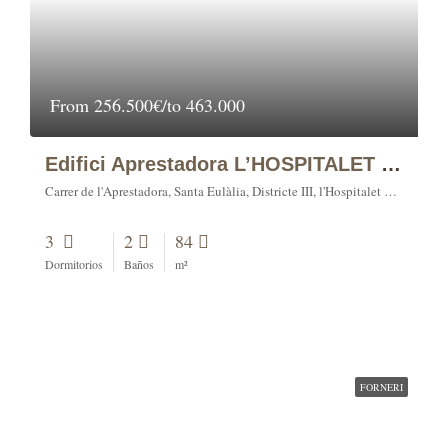
From
256.500€/to 463.000
Edifici Aprestadora L’HOSPITALET DE LLOBREGAT
Carrer de l'Aprestadora, Santa Eulàlia, Districte III, l'Hospitalet de Llobregat, Barcelonès, Barcelona, 08902, España
3
2
84
Dormitorios
Baños
m²
FORNERI