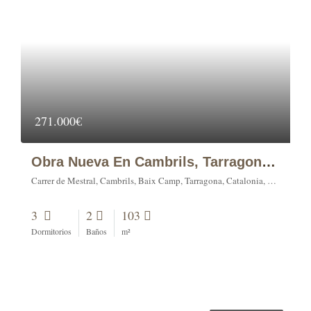
271.000€
Obra Nueva En Cambrils, Tarragona, 3 Dormitorios.
Carrer de Mestral, Cambrils, Baix Camp, Tarragona, Catalonia, 43850, Spain
3
2
103
Dormitorios
Baños
m²