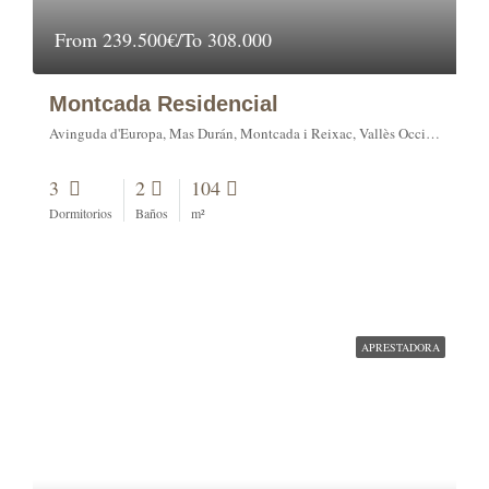
From
239.500€/To 308.000
Montcada Residencial
Avinguda d'Europa, Mas Durán, Montcada i Reixac, Vallès Occidental, Barcelona, Catalunya, 08110, España
3
2
104
Dormitorios
Baños
m²
APRESTADORA